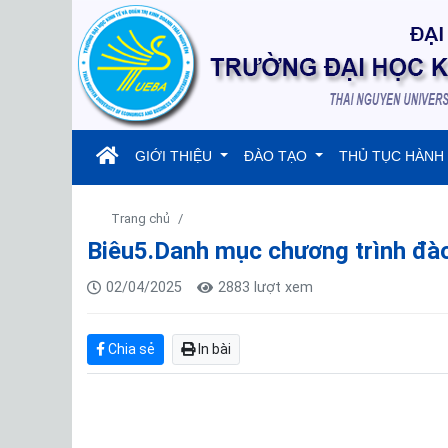
(current)
GIỚI THIỆU
ĐÀO TẠO
THỦ TỤC HÀNH
Trang chủ
Biêu5.Danh mục chương trình đào
02/04/2025
2883 lượt xem
Chia sẻ
In bài