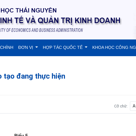
 CHÍNH
ĐƠN VỊ
HỢP TÁC QUỐC TẾ
KHOA HỌC CÔNG N
 tạo đang thực hiện
A
Cỡ chữ:
Biểu 5