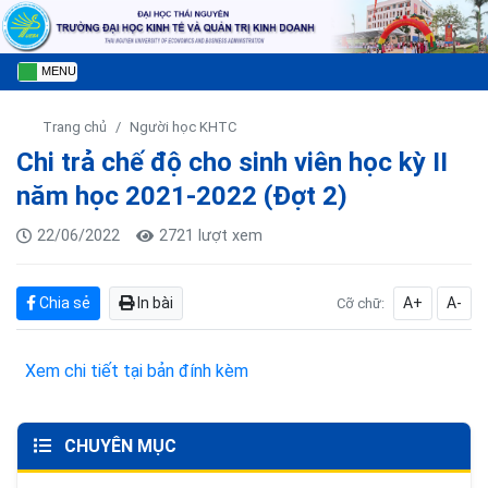
MENU
Trang chủ
Người học KHTC
Chi trả chế độ cho sinh viên học kỳ II
năm học 2021-2022 (Đợt 2)
22/06/2022
2721 lượt xem
Chia sẻ
In bài
A+
A-
Cỡ chữ:
Xem chi tiết tại bản đính kèm
CHUYÊN MỤC