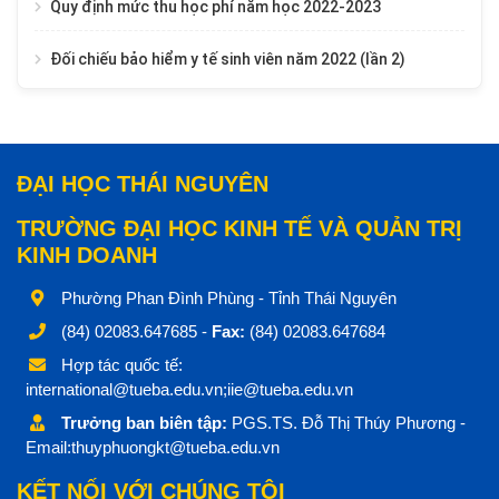
Quy định mức thu học phí năm học 2022-2023
Đối chiếu bảo hiểm y tế sinh viên năm 2022 (lần 2)
ĐẠI HỌC THÁI NGUYÊN
TRƯỜNG ĐẠI HỌC KINH TẾ VÀ QUẢN TRỊ
KINH DOANH
Phường Phan Đình Phùng - Tỉnh Thái Nguyên
(84) 02083.647685 -
Fax:
(84) 02083.647684
Hợp tác quốc tế:
international@tueba.edu.vn;iie@tueba.edu.vn
Trưởng ban biên tập:
PGS.TS. Đỗ Thị Thúy Phương -
Email:thuyphuongkt@tueba.edu.vn
KẾT NỐI VỚI CHÚNG TÔI