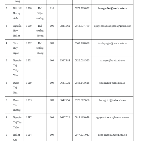
Thắng
2
Bùi Nữ
1976
Phó
210
0979.899.037
hoanganhkt@tueba.edu.vn
Hoàng
Hiệu
Anh
trưởng
3
Nguyễn
1989
Phó
106
3841.161
0912.737.779
nguyenhuyhoangdhkt@gmail.com
Huy
trưởng
Hoàng
Phòng
4
Trần
1987
Phó
109
0949.128.678
tranhuyngoc@tueba.edu.vn
Huy
trưởng
Ngọc
Phòng
5
Nguyễn
1971
109
3547.988
0825.018.525
vanngoc@tueba.edu.vn
Thị
Thúy
Vân
6
Phạm
1969
109
3647.721
0946.643.666
phamnga@tueba.edu.vn
Thị
Nga
7
Phạm
1983
109
3647.754
0977.387.666
huongctct@tueba.edu.vn
Thu
Hương
8
Nguyễn
1987
109
3647.721
0912.465.099
nguyenthaoctsv@tueba.edu.vn
Thị Thu
Thảo
9
Hoàng
1984
109
0977.331.053
hoangthanh@tueba.edu.vn
Chí