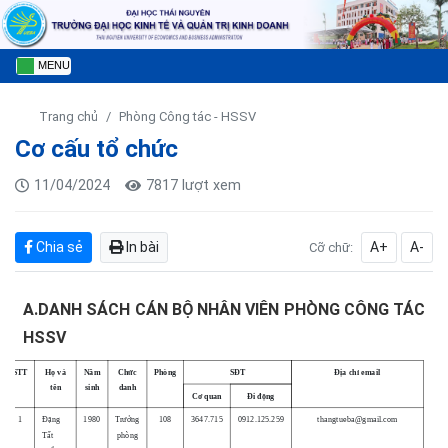
MENU
Trang chủ
Phòng Công tác - HSSV
Cơ cấu tổ chức
11/04/2024
7817 lượt xem
Chia sẻ
In bài
A+
A-
Cỡ chữ:
A.DANH SÁCH CÁN BỘ NHÂN VIÊN PHÒNG CÔNG TÁC
HSSV
STT
Họ và
Năm
Chức
Phòng
SĐT
Địa chỉ email
tên
sinh
danh
Cơ quan
Đi động
1
Đặng
1980
Trưởng
108
3647.715
0912.125.259
thangtueba@gmail.com
Tất
phòng