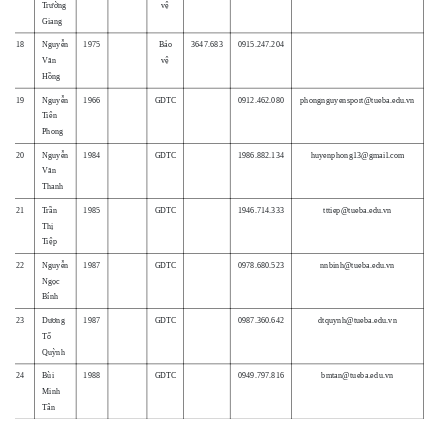
Trường
vệ
Giang
18
Nguyễn
1975
Bảo
3647.683
0915.247.204
Văn
vệ
Hồng
19
Nguyễn
1966
GDTC
0912.462.080
phongnguyensport@tueba.edu.vn
Tiên
Phong
20
Nguyễn
1984
GDTC
1986.882.134
huyenphong13@gmail.com
Văn
Thanh
21
Trần
1985
GDTC
1946.714.333
tttiep@tueba.edu.vn
Thị
Tiệp
22
Nguyễn
1987
GDTC
0978.680.523
nnbinh@tueba.edu.vn
Ngọc
Bính
23
Dương
1987
GDTC
0987.360.642
dtquynh@tueba.edu.vn
Tố
Quỳnh
24
Bùi
1988
GDTC
0949.797.816
bmtan@tueba.edu.vn
Minh
Tân