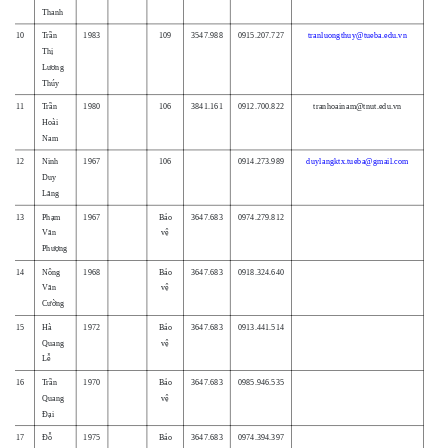
Thanh
10
Trần
1983
109
3547.988
0915.207.727
tranluongthuy@tueba.edu.vn
Thị
Lương
Thúy
11
Trần
1980
106
3841.161
0912.700.822
tranhoainam@tnut.edu.vn
Hoài
Nam
12
Ninh
1967
106
0914.273.989
duylangktx.tueba@gmail.com
Duy
Lăng
13
Phạm
1967
Bảo
3647.683
0974.279.812
Văn
vệ
Phượng
14
Nông
1968
Bảo
3647.683
0918.324.640
Văn
vệ
Cường
15
Hà
1972
Bảo
3647.683
0913.441.514
Quang
vệ
Lễ
16
Trần
1970
Bảo
3647.683
0985.946.535
Quang
vệ
Đại
17
Đỗ
1975
Bảo
3647.683
0974.394.397