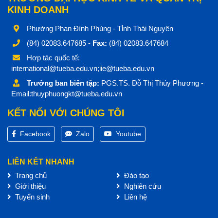
KINH DOANH
Phường Phan Đình Phùng - Tỉnh Thái Nguyên
(84) 02083.647685 -
Fax:
(84) 02083.647684
Hợp tác quốc tế:
international@tueba.edu.vn;iie@tueba.edu.vn
Trưởng ban biên tập:
PGS.TS. Đỗ Thị Thúy Phương -
Email:thuyphuongkt@tueba.edu.vn
KẾT NỐI VỚI CHÚNG TÔI
Facebook
Zalo
Youtube
LIÊN KẾT NHANH
Trang chủ
Đào tạo
Giới thiệu
Nghiên cứu
Tuyển sinh
Liên hệ