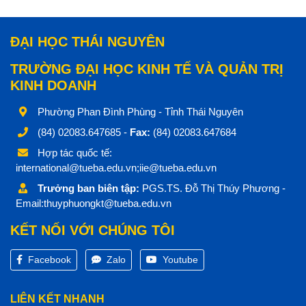
ĐẠI HỌC THÁI NGUYÊN
TRƯỜNG ĐẠI HỌC KINH TẾ VÀ QUẢN TRỊ
KINH DOANH
Phường Phan Đình Phùng - Tỉnh Thái Nguyên
(84) 02083.647685 -
Fax:
(84) 02083.647684
Hợp tác quốc tế:
international@tueba.edu.vn;iie@tueba.edu.vn
Trưởng ban biên tập:
PGS.TS. Đỗ Thị Thúy Phương -
Email:thuyphuongkt@tueba.edu.vn
KẾT NỐI VỚI CHÚNG TÔI
Facebook
Zalo
Youtube
LIÊN KẾT NHANH