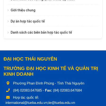
Giới thiệu chung
Dự án hợp tác quốc tế
Danh sách các biên bản hợp tác quốc tế
ĐẠI HỌC THÁI NGUYÊN
TRƯỜNG ĐẠI HỌC KINH TẾ VÀ QUẢN TRỊ
KINH DOANH
Phường Phan Đình Phùng - Tỉnh Thái Nguyên
(84) 02083.647685 -
Fax:
(84) 02083.647684
Hợp tác quốc tế:
international@tueba.edu.vn;iie@tueba.edu.vn