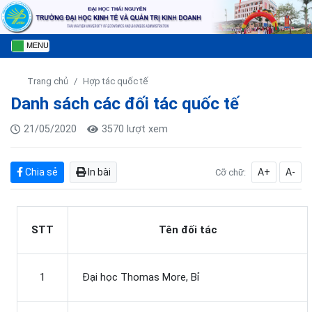
MENU
Trang chủ
Hợp tác quốc tế
Danh sách các đối tác quốc tế
21/05/2020
3570 lượt xem
Chia sẻ
In bài
A+
A-
Cỡ chữ:
STT
Tên đối tác
1
Đại học Thomas More, Bỉ