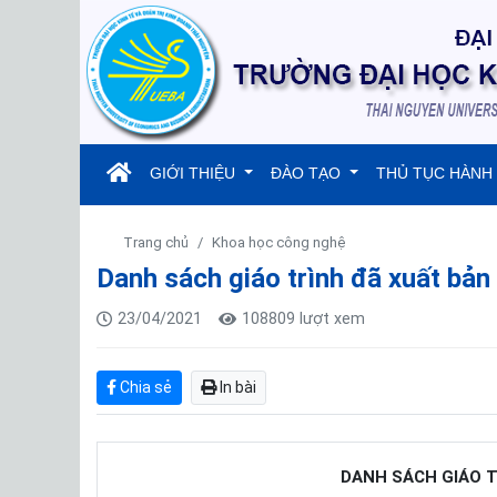
(current)
GIỚI THIỆU
ĐÀO TẠO
THỦ TỤC HÀNH
Trang chủ
Khoa học công nghệ
Danh sách giáo trình đã xuất bản
23/04/2021
108809 lượt xem
Chia sẻ
In bài
DANH SÁCH GIÁO T