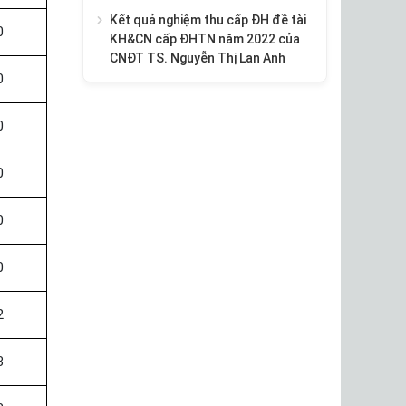
Kết quả nghiệm thu cấp ĐH đề tài
0
KH&CN cấp ĐHTN năm 2022 của
CNĐT TS. Nguyễn Thị Lan Anh
0
0
0
0
0
2
3