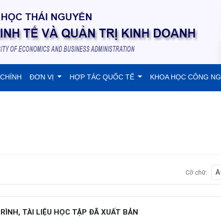
 CHÍNH
ĐƠN VỊ
HỢP TÁC QUỐC TẾ
KHOA HỌC CÔNG N
A
Cỡ chữ:
RÌNH, TÀI LIỆU HỌC TẬP ĐÃ XUẤT BẢN