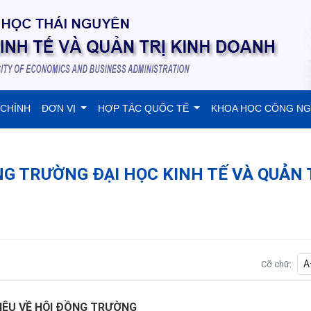
 CHÍNH
ĐƠN VỊ
HỢP TÁC QUỐC TẾ
KHOA HỌC CÔNG N
NG TRƯỜNG ĐẠI HỌC KINH TẾ VÀ QUẢN 
A
Cỡ chữ:
HIỆU VỀ HỘI ĐỒNG TRƯỜNG