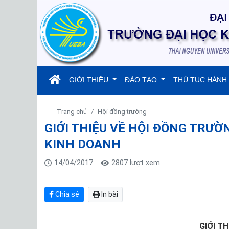
(current)
GIỚI THIỆU
ĐÀO TẠO
THỦ TỤC HÀNH
Trang chủ
Hội đồng trường
GIỚI THIỆU VỀ HỘI ĐỒNG TRƯỜ
KINH DOANH
14/04/2017
2807 lượt xem
Chia sẻ
In bài
GIỚI T