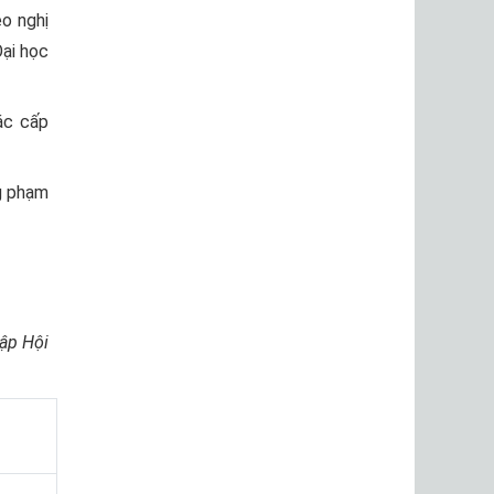
o nghị
Đại học
ác cấp
g phạm
ập Hội