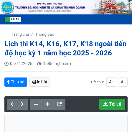
MENU
Trang chủ
Thông báo
Lịch thi K14, K16, K17, K18 ngoài tiến
độ học kỳ 1 năm học 2025 - 2026
05/11/2025
1585 lượt xem
Chia sẻ
In bài
A+
A-
Cỡ chữ:
Tải về