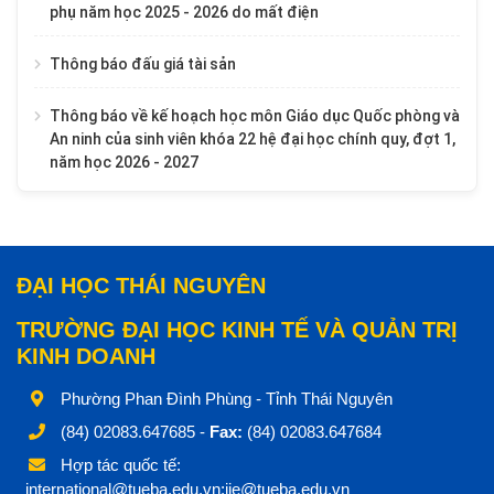
phụ năm học 2025 - 2026 do mất điện
Thông báo đấu giá tài sản
Thông báo về kế hoạch học môn Giáo dục Quốc phòng và
An ninh của sinh viên khóa 22 hệ đại học chính quy, đợt 1,
năm học 2026 - 2027
ĐẠI HỌC THÁI NGUYÊN
TRƯỜNG ĐẠI HỌC KINH TẾ VÀ QUẢN TRỊ
KINH DOANH
Phường Phan Đình Phùng - Tỉnh Thái Nguyên
(84) 02083.647685 -
Fax:
(84) 02083.647684
Hợp tác quốc tế:
international@tueba.edu.vn;iie@tueba.edu.vn