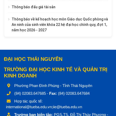
Thông báo đấu giá tài sản
Thông báo về kế hoạch học môn Giáo dục Quốc phòng và
An ninh của sinh viên khóa 22 hệ đại học chính quy, đợt 1,
năm học 2026 - 2027
ĐẠI HỌC THÁI NGUYÊN
TRƯỜNG ĐẠI HỌC KINH TẾ VÀ QUẢN TRỊ
KINH DOANH
Phường Phan Đình Phùng - Tỉnh Thái Nguyên
(84) 02083.647685 -
Fax:
(84) 02083.647684
Hợp tác quốc tế:
international@tueba.edu.vn;iie@tueba.edu.vn
Trưởng ban biên tập:
PGS.TS. Đỗ Thị Thúy Phương -