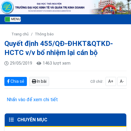
MENU
Trang chủ
Thông báo
Quyết định 455/QĐ-ĐHKT&QTKD-
HCTC v/v bổ nhiệm lại cán bộ
29/05/2019
1463 lượt xem
Chia sẻ
In bài
A+
A-
Cỡ chữ:
Nhấn vào để xem chi tiết
CHUYÊN MỤC