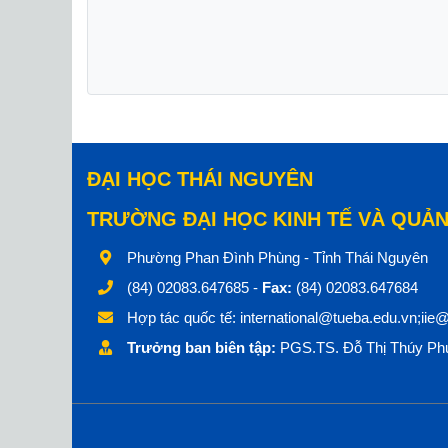
ĐẠI HỌC THÁI NGUYÊN
TRƯỜNG ĐẠI HỌC KINH TẾ VÀ QUẢN
Phường Phan Đình Phùng - Tỉnh Thái Nguyên
(84) 02083.647685 -
Fax:
(84) 02083.647684
Hợp tác quốc tế:
international@tueba.edu.vn;iie
Trưởng ban biên tập:
PGS.TS. Đỗ Thị Thúy Phư