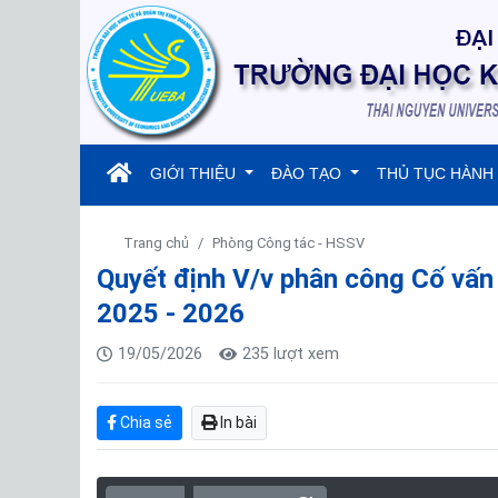
(current)
GIỚI THIỆU
ĐÀO TẠO
THỦ TỤC HÀNH
Trang chủ
Phòng Công tác - HSSV
Quyết định V/v phân công Cố vấn
2025 - 2026
19/05/2026
235 lượt xem
Chia sẻ
In bài