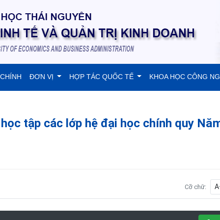
 CHÍNH
ĐƠN VỊ
HỢP TÁC QUỐC TẾ
KHOA HỌC CÔNG N
 học tập các lớp hệ đại học chính quy Nă
A
Cỡ chữ: