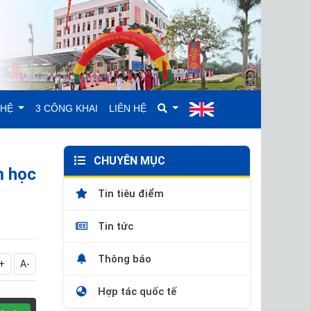
GHỆ
3 CÔNG KHAI
LIÊN HỆ
CHUYÊN MỤC
m học
Tin tiêu điểm
Tin tức
Thông báo
+
A-
Hợp tác quốc tế