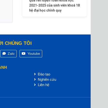
quả rèn luyện toàn khóa học
2021-2025 của sinh viên khoá 18
hệ đại học chính quy
ỚI CHÚNG TÔI
Zalo
Youtube
ANH
Đào tạo
Nghiên cứu
Liên hệ