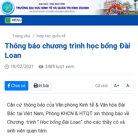
MENU
Trang chủ
Hợp tác quốc tế
Thông báo chương trình học bổng Đài
Loan
18/02/2021
3489 lượt xem
Chia sẻ
In bài
A+
A-
Cỡ chữ:
Căn cứ thông báo của Văn phòng Kinh tế & Văn hóa Đài
Bắc tại Việt Nam, Phòng KHCN & HTQT xin thông báo về
Chương trình “
Học bổng Đài Loan
” cho các thầy cô và
sinh viên quan tâm.