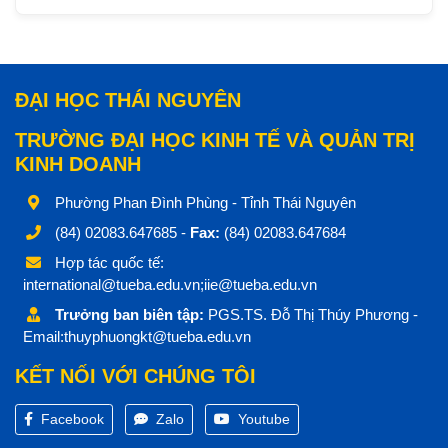
ĐẠI HỌC THÁI NGUYÊN
TRƯỜNG ĐẠI HỌC KINH TẾ VÀ QUẢN TRỊ
KINH DOANH
Phường Phan Đình Phùng - Tỉnh Thái Nguyên
(84) 02083.647685 -
Fax:
(84) 02083.647684
Hợp tác quốc tế:
international@tueba.edu.vn;iie@tueba.edu.vn
Trưởng ban biên tập:
PGS.TS. Đỗ Thị Thúy Phương -
Email:thuyphuongkt@tueba.edu.vn
KẾT NỐI VỚI CHÚNG TÔI
Facebook
Zalo
Youtube