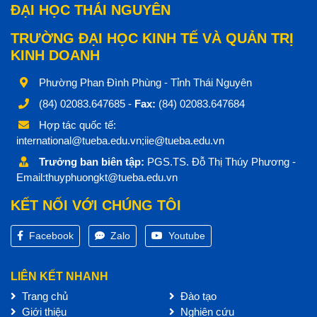
ĐẠI HỌC THÁI NGUYÊN
TRƯỜNG ĐẠI HỌC KINH TẾ VÀ QUẢN TRỊ
KINH DOANH
Phường Phan Đình Phùng - Tỉnh Thái Nguyên
(84) 02083.647685 -
Fax:
(84) 02083.647684
Hợp tác quốc tế:
international@tueba.edu.vn;iie@tueba.edu.vn
Trưởng ban biên tập:
PGS.TS. Đỗ Thị Thúy Phương -
Email:thuyphuongkt@tueba.edu.vn
KẾT NỐI VỚI CHÚNG TÔI
Facebook
Zalo
Youtube
LIÊN KẾT NHANH
Trang chủ
Đào tạo
Giới thiệu
Nghiên cứu