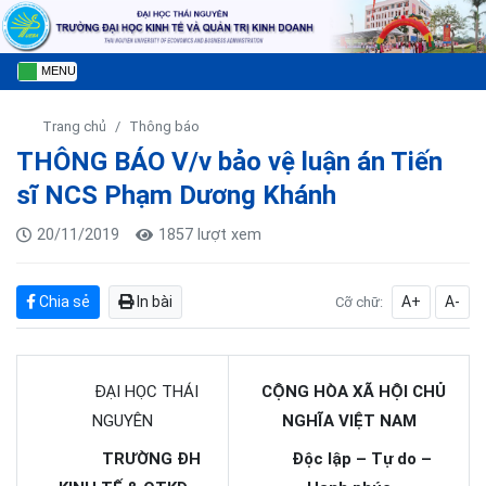
MENU
Trang chủ
Thông báo
THÔNG BÁO V/v bảo vệ luận án Tiến
sĩ NCS Phạm Dương Khánh
20/11/2019
1857 lượt xem
Chia sẻ
In bài
A+
A-
Cỡ chữ:
ĐẠI HỌC THÁI
CỘNG HÒA XÃ HỘI CHỦ
NGUYÊN
NGHĨA VIỆT NAM
TRƯỜNG ĐH
Độc lập – Tự do –