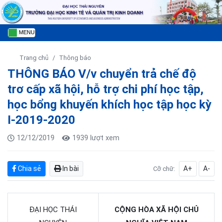
MENU
Trang chủ
Thông báo
THÔNG BÁO V/v chuyển trả chế độ
trơ cấp xã hội, hỗ trợ chi phí học tập,
học bổng khuyến khích học tập học kỳ
I-2019-2020
12/12/2019
1939 lượt xem
Chia sẻ
In bài
A+
A-
Cỡ chữ:
ĐẠI HỌC THÁI
CỘNG HÒA XÃ HỘI CHỦ