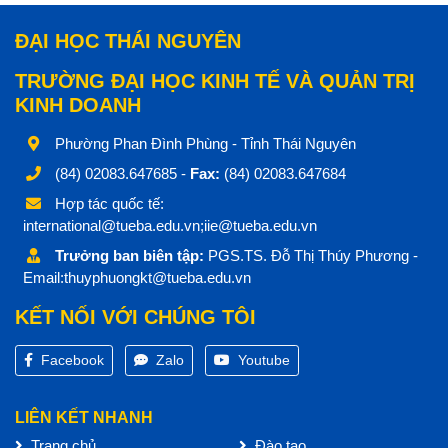
ĐẠI HỌC THÁI NGUYÊN
TRƯỜNG ĐẠI HỌC KINH TẾ VÀ QUẢN TRỊ
KINH DOANH
Phường Phan Đình Phùng - Tỉnh Thái Nguyên
(84) 02083.647685 -
Fax:
(84) 02083.647684
Hợp tác quốc tế:
international@tueba.edu.vn;iie@tueba.edu.vn
Trưởng ban biên tập:
PGS.TS. Đỗ Thị Thúy Phương -
Email:thuyphuongkt@tueba.edu.vn
KẾT NỐI VỚI CHÚNG TÔI
Facebook
Zalo
Youtube
LIÊN KẾT NHANH
Trang chủ
Đào tạo