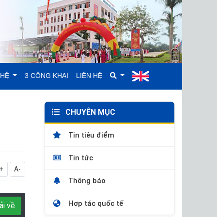
GHỆ
3 CÔNG KHAI
LIÊN HỆ
CHUYÊN MỤC
Tin tiêu điểm
Tin tức
+
A-
Thông báo
Hợp tác quốc tế
ải về