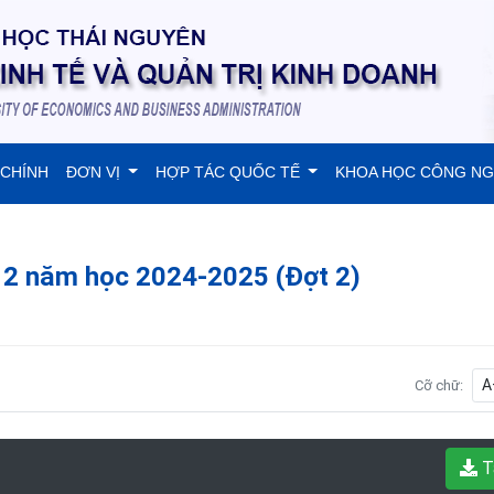
 CHÍNH
ĐƠN VỊ
HỢP TÁC QUỐC TẾ
KHOA HỌC CÔNG N
ỳ 2 năm học 2024-2025 (Đợt 2)
A
Cỡ chữ:
T