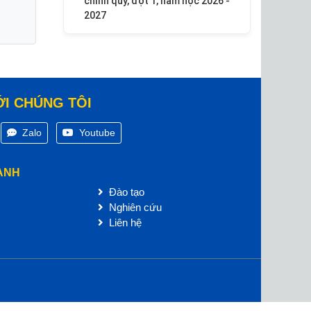
chính quy, đợt 1, năm học 2026 -
2027
ỚI CHÚNG TÔI
Zalo
Youtube
ANH
Đào tạo
Nghiên cứu
Liên hệ