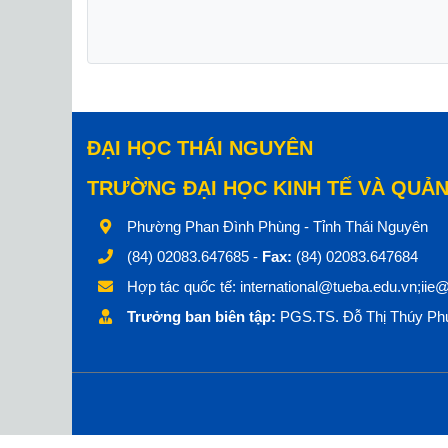
ĐẠI HỌC THÁI NGUYÊN
TRƯỜNG ĐẠI HỌC KINH TẾ VÀ QUẢN
Phường Phan Đình Phùng - Tỉnh Thái Nguyên
(84) 02083.647685 -
Fax:
(84) 02083.647684
Hợp tác quốc tế:
international@tueba.edu.vn;iie
Trưởng ban biên tập:
PGS.TS. Đỗ Thị Thúy Phư