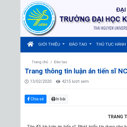
(current)
GIỚI THIỆU
ĐÀO TẠO
THỦ TỤC HÀNH
Trang chủ
Đào tạo
Trang thông tin luận án tiến sĩ 
13/02/2020
4215 lượt xem
Chia sẻ
In bài
TRANG T
Tên đề tài luận án tiến sĩ: Phát triển tín dụng cho