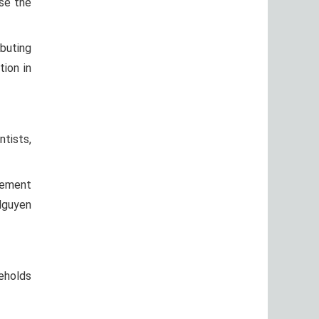
se the
buting
ion in
ntists,
agement
Nguyen
seholds