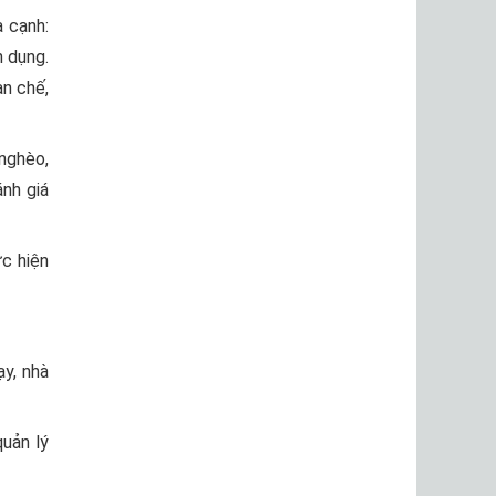
a cạnh:
n dụng.
ạn chế,
 nghèo,
nh giá
c hiện
ạy, nhà
uản lý