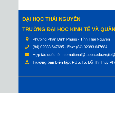
ĐẠI HỌC THÁI NGUYÊN
TRƯỜNG ĐẠI HỌC KINH TẾ VÀ QUẢN
Phường Phan Đình Phùng - Tỉnh Thái Nguyên
(84) 02083.647685 -
Fax:
(84) 02083.647684
Hợp tác quốc tế:
international@tueba.edu.vn;iie
Trưởng ban biên tập:
PGS.TS. Đỗ Thị Thúy Phư