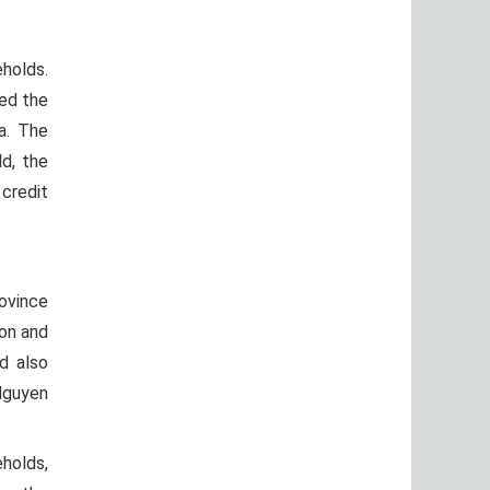
holds.
ned the
a. The
d, the
credit
ovince
ion and
d also
Nguyen
holds,