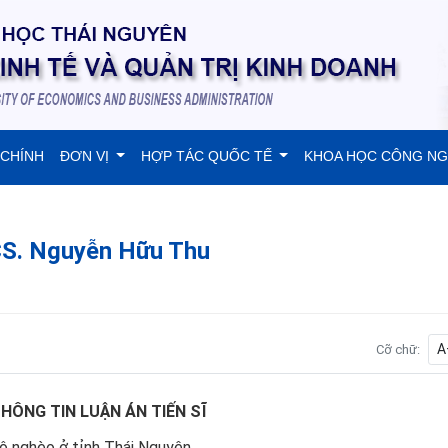
 CHÍNH
ĐƠN VỊ
HỢP TÁC QUỐC TẾ
KHOA HỌC CÔNG N
NCS. Nguyễn Hữu Thu
A
Cỡ chữ:
HÔNG TIN LUẬN ÁN TIẾN SĨ
 hộ nghèo ở tỉnh Thái Nguyên