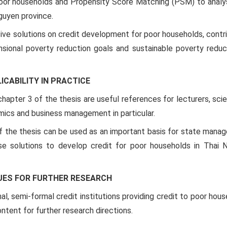
poor households and Propensity Score Matching (PSM) to analy
Nguyen province.
e solutions on credit development for poor households, contri
sional poverty reduction goals and sustainable poverty reduct
ICABILITY IN PRACTICE
chapter 3 of the thesis are useful references for lecturers, scie
mics and business management in particular.
of the thesis can be used as an important basis for state man
ose solutions to develop credit for poor households in Thai 
UES FOR FURTHER RESEARCH
l, semi-formal credit institutions providing credit to poor hou
ntent for further research directions.