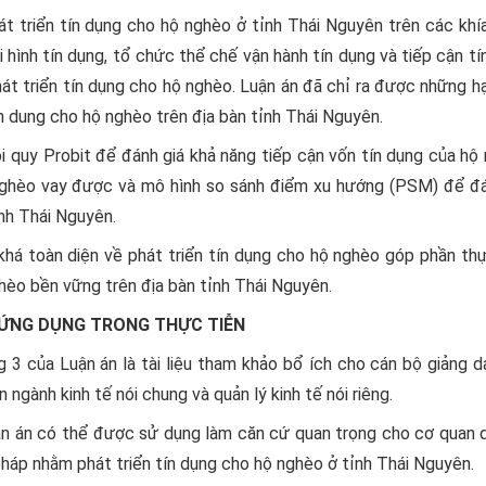
át triển tín dụng cho hộ nghèo ở tỉnh Thái Nguyên trên các khí
i hình tín dụng, tổ chức thể chế vận hành tín dụng và tiếp cận tí
át triển tín dụng cho hộ nghèo. Luận án đã chỉ ra được những h
n dung cho hộ nghèo trên địa bàn tỉnh Thái Nguyên.
i quy Probit để đánh giá khả năng tiếp cận vốn tín dụng của hộ
nghèo vay được và mô hình so sánh điểm xu hướng (PSM) để đá
nh Thái Nguyên.
há toàn diện về phát triển tín dụng cho hộ nghèo góp phần thự
hèo bền vững trên địa bàn tỉnh Thái Nguyên.
ỨNG DỤNG TRONG THỰC TIỄN
3 của Luận án là tài liệu tham khảo bổ ích cho cán bộ giảng d
 ngành kinh tế nói chung và quản lý kinh tế nói riêng.
n án có thể được sử dụng làm căn cứ quan trọng cho cơ quan q
pháp nhằm phát triển tín dụng cho hộ nghèo ở tỉnh Thái Nguyên.