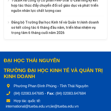
TUEBA và Công ty Cổ phần Five-Star E-Learning ký kết
hợp tác thúc đẩy chuyển đổi số giáo dục và phát triển
nguồn nhân lực chất lượng cao
Đảng bộ Trường Đại học Kinh tế và Quản trị kinh doanh
sơ kết công tác 6 tháng đầu năm, triển khai nhiệm vụ
trọng tâm 6 tháng cuối năm 2026
ĐẠI HỌC THÁI NGUYÊN
TRƯỜNG ĐẠI HỌC KINH TẾ VÀ QUẢN TRỊ
KINH DOANH
Phường Phan Đình Phùng - Tỉnh Thái Nguyên
(84) 02083.647685 -
Fax:
(84) 02083.647684
Hợp tác quốc tế:
international@tueba.edu.vn;iie@tueba.edu.vn