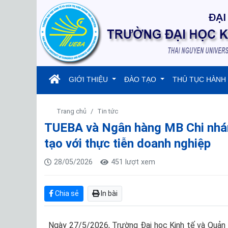
(current)
GIỚI THIỆU
ĐÀO TẠO
THỦ TỤC HÀNH
Trang chủ
Tin tức
TUEBA và Ngân hàng MB Chi nhán
tạo với thực tiễn doanh nghiệp
28/05/2026
451 lượt xem
Chia sẻ
In bài
Ngày 27/5/2026, Trường Đại học Kinh tế và Quản 