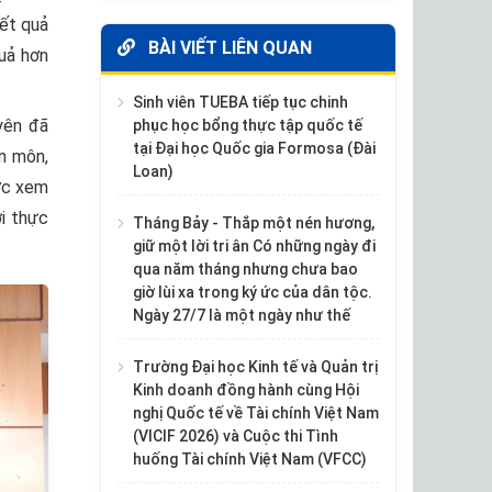
ết quả
BÀI VIẾT LIÊN QUAN
quả hơn
Sinh viên TUEBA tiếp tục chinh
yên đã
phục học bổng thực tập quốc tế
tại Đại học Quốc gia Formosa (Đài
n môn,
Loan)
ược xem
i thực
Tháng Bảy - Thắp một nén hương,
giữ một lời tri ân Có những ngày đi
qua năm tháng nhưng chưa bao
giờ lùi xa trong ký ức của dân tộc.
Ngày 27/7 là một ngày như thế
Trường Đại học Kinh tế và Quản trị
Kinh doanh đồng hành cùng Hội
nghị Quốc tế về Tài chính Việt Nam
(VICIF 2026) và Cuộc thi Tình
huống Tài chính Việt Nam (VFCC)