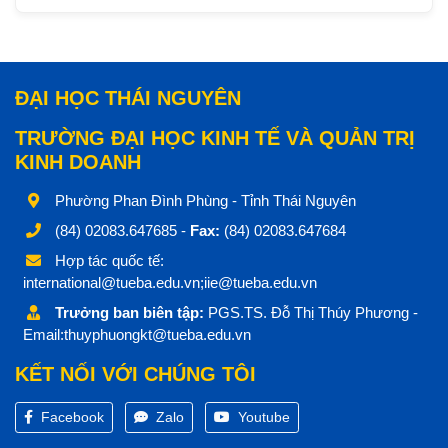
ĐẠI HỌC THÁI NGUYÊN
TRƯỜNG ĐẠI HỌC KINH TẾ VÀ QUẢN TRỊ
KINH DOANH
Phường Phan Đình Phùng - Tỉnh Thái Nguyên
(84) 02083.647685 -
Fax:
(84) 02083.647684
Hợp tác quốc tế:
international@tueba.edu.vn;iie@tueba.edu.vn
Trưởng ban biên tập:
PGS.TS. Đỗ Thị Thúy Phương -
Email:thuyphuongkt@tueba.edu.vn
KẾT NỐI VỚI CHÚNG TÔI
Facebook
Zalo
Youtube