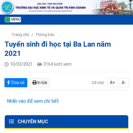
MENU
Trang chủ
Thông báo
Tuyển sinh đi học tại Ba Lan năm
2021
10/03/2021
3164 lượt xem
Chia sẻ
In bài
A+
A-
Cỡ chữ:
Nhấn vào để xem chi tiết
CHUYÊN MỤC