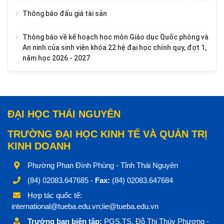
Thông báo đấu giá tài sản
Thông báo về kế hoạch học môn Giáo dục Quốc phòng và
An ninh của sinh viên khóa 22 hệ đại học chính quy, đợt 1,
năm học 2026 - 2027
ĐẠI HỌC THÁI NGUYÊN
TRƯỜNG ĐẠI HỌC KINH TẾ VÀ QUẢN TRỊ
KINH DOANH
Phường Phan Đình Phùng - Tỉnh Thái Nguyên
(84) 02083.647685 -
Fax:
(84) 02083.647684
Hợp tác quốc tế:
international@tueba.edu.vn;iie@tueba.edu.vn
Trưởng ban biên tập:
PGS.TS. Đỗ Thị Thúy Phương -