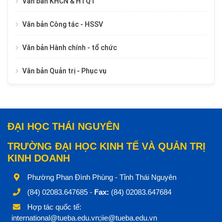
Văn bản KHCN & HTQT
Văn bản Công tác - HSSV
Văn bản Hành chính - tổ chức
Văn bản Quản trị - Phục vụ
ĐẠI HỌC THÁI NGUYÊN
TRƯỜNG ĐẠI HỌC KINH TẾ VÀ QUẢN TRỊ
KINH DOANH
Phường Phan Đình Phùng - Tỉnh Thái Nguyên
(84) 02083.647685 -
Fax:
(84) 02083.647684
Hợp tác quốc tế:
international@tueba.edu.vn;iie@tueba.edu.vn