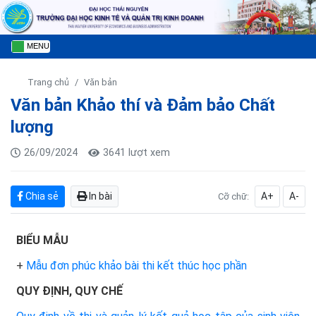
MENU
Trang chủ
Văn bản
Văn bản Khảo thí và Đảm bảo Chất
lượng
26/09/2024
3641 lượt xem
Chia sẻ
In bài
A+
A-
Cỡ chữ:
BIỂU MẪU
+
Mẫu đơn phúc khảo bài thi kết thúc học phần
QUY ĐỊNH, QUY CHẾ