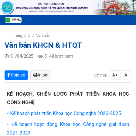
MENU
Trang chủ
Văn bản
Văn bản KHCN & HTQT
01/04/2025
5148 lượt xem
Chia sẻ
In bài
A+
A-
Cỡ chữ:
KẾ HOẠCH, CHIẾN LƯỢC PHÁT TRIỂN KHOA HỌC
CÔNG NGHỆ
- Kế hoạch phát triển Khoa học Công nghệ 2020-2025
- Kế hoạch hoạt động Khoa học Công nghệ giai đoạn
2021-2023