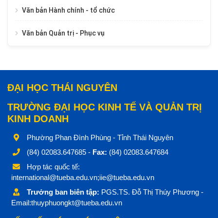
Văn bản Hành chính - tổ chức
Văn bản Quản trị - Phục vụ
ĐẠI HỌC THÁI NGUYÊN
TRƯỜNG ĐẠI HỌC KINH TẾ VÀ QUẢN TRỊ
KINH DOANH
Phường Phan Đình Phùng - Tỉnh Thái Nguyên
(84) 02083.647685 -
Fax:
(84) 02083.647684
Hợp tác quốc tế:
international@tueba.edu.vn;iie@tueba.edu.vn
Trưởng ban biên tập:
PGS.TS. Đỗ Thị Thúy Phương -
Email:thuyphuongkt@tueba.edu.vn