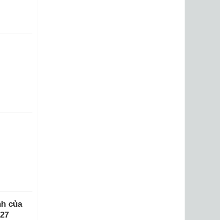
nh của
027