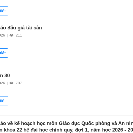
tiết
áo đấu giá tài sản
026 |
211
tiết
ần 30
026 |
707
tiết
áo về kế hoạch học môn Giáo dục Quốc phòng và An ni
n khóa 22 hệ đại học chính quy, đợt 1, năm học 2026 - 2