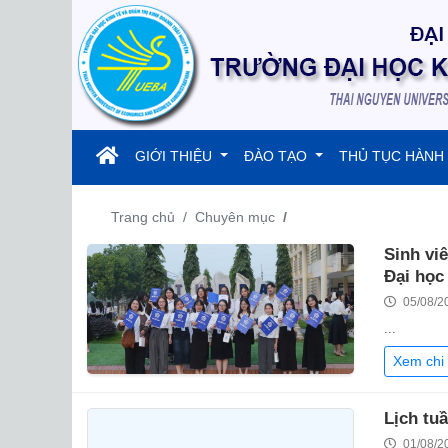
(current)
GIỚI THIỆU
ĐÀO TẠO
THỦ TỤC HÀNH
Trang chủ
Chuyên mục
Sinh vi
Đại học
05/08/2
...
Xem chi 
Lịch tu
01/08/2