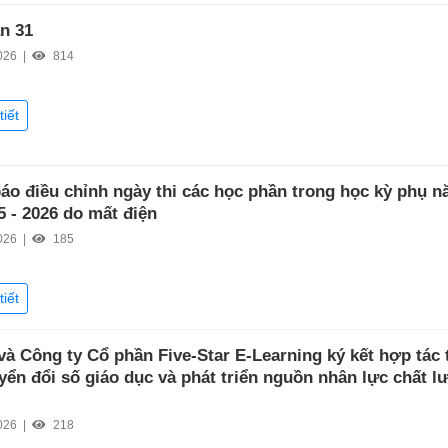
ần 31
026 |
814
tiết
áo điều chỉnh ngày thi các học phần trong học kỳ phụ 
5 - 2026 do mất điện
026 |
185
tiết
à Công ty Cổ phần Five-Star E-Learning ký kết hợp tác 
yển đổi số giáo dục và phát triển nguồn nhân lực chất l
026 |
218