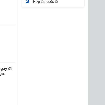
Hợp tác quốc tế
gày đi
ộc.