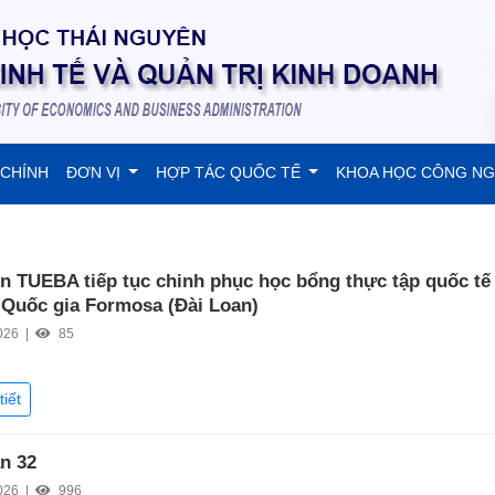
 CHÍNH
ĐƠN VỊ
HỢP TÁC QUỐC TẾ
KHOA HỌC CÔNG N
ên TUEBA tiếp tục chinh phục học bổng thực tập quốc tế 
 Quốc gia Formosa (Đài Loan)
026 |
85
tiết
ần 32
026 |
996