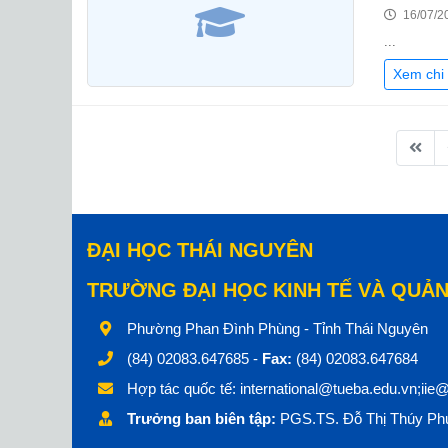
16/07/2
...
Xem chi 
ĐẠI HỌC THÁI NGUYÊN
TRƯỜNG ĐẠI HỌC KINH TẾ VÀ QUẢN
Phường Phan Đình Phùng - Tỉnh Thái Nguyên
(84) 02083.647685 -
Fax:
(84) 02083.647684
Hợp tác quốc tế:
international@tueba.edu.vn;iie
Trưởng ban biên tập:
PGS.TS. Đỗ Thị Thúy Phư