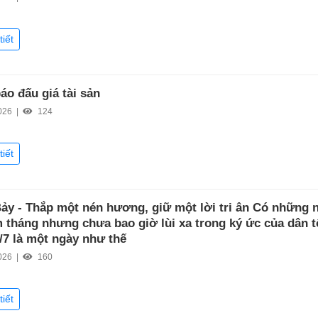
tiết
áo đấu giá tài sản
026 |
124
tiết
ảy - Thắp một nén hương, giữ một lời tri ân Có những n
 tháng nhưng chưa bao giờ lùi xa trong ký ức của dân t
/7 là một ngày như thế
026 |
160
tiết