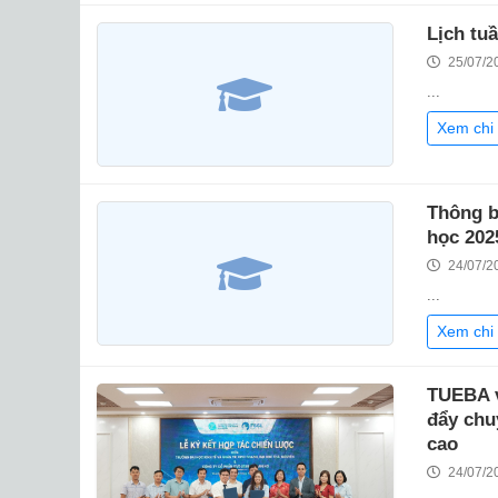
Lịch tu
25/07/2
...
Xem chi 
Thông b
học 202
24/07/2
...
Xem chi 
TUEBA v
đẩy chu
cao
24/07/2