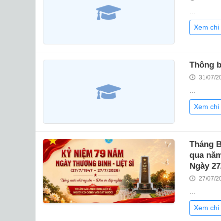
...
Xem chi 
Thông b
31/07/2
...
Xem chi 
Tháng B
qua năm
Ngày 27
27/07/2
...
Xem chi 