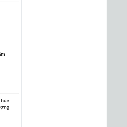
năm
thúc
ượng