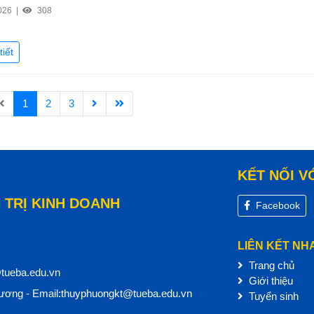
026 |
308
tiết
1
2
3
KẾT NỐI V
 TRỊ KINH DOANH
Facebook
LIÊN KẾT NH
Trang chủ
@tueba.edu.vn
Giới thiệu
ơng - Email:thuyphuongkt@tueba.edu.vn
Tuyển sinh