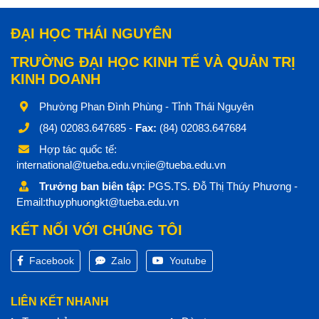
ĐẠI HỌC THÁI NGUYÊN
TRƯỜNG ĐẠI HỌC KINH TẾ VÀ QUẢN TRỊ
KINH DOANH
Phường Phan Đình Phùng - Tỉnh Thái Nguyên
(84) 02083.647685 -
Fax:
(84) 02083.647684
Hợp tác quốc tế:
international@tueba.edu.vn;iie@tueba.edu.vn
Trưởng ban biên tập:
PGS.TS. Đỗ Thị Thúy Phương -
Email:thuyphuongkt@tueba.edu.vn
KẾT NỐI VỚI CHÚNG TÔI
Facebook
Zalo
Youtube
LIÊN KẾT NHANH