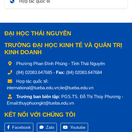
Hợp tác quốc tế
ĐẠI HỌC THÁI NGUYÊN
TRƯỜNG ĐẠI HỌC KINH TẾ VÀ QUẢN TRỊ
KINH DOANH
Phường Phan Đình Phùng - Tỉnh Thái Nguyên
(84) 02083.647685 -
Fax:
(84) 02083.647684
Hợp tác quốc tế:
international@tueba.edu.vn;iie@tueba.edu.vn
Trưởng ban biên tập:
PGS.TS. Đỗ Thị Thúy Phương -
Email:thuyphuongkt@tueba.edu.vn
KẾT NỐI VỚI CHÚNG TÔI
Facebook
Zalo
Youtube