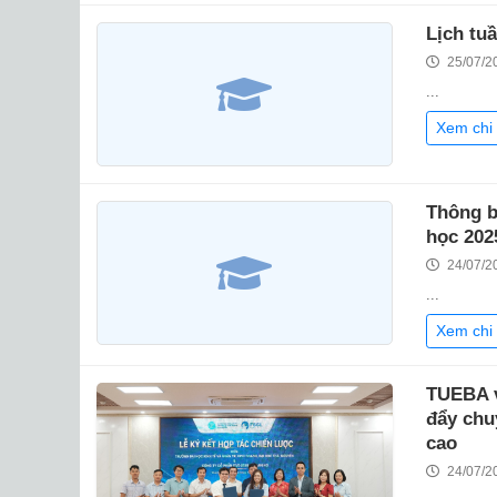
Lịch tu
25/07/2
...
Xem chi 
Thông b
học 202
24/07/2
...
Xem chi 
TUEBA v
đẩy chu
cao
24/07/2