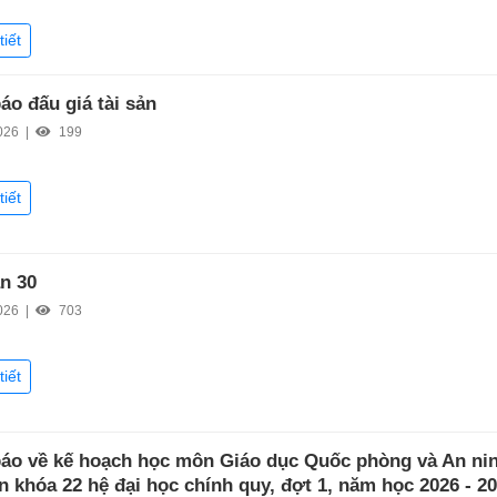
tiết
áo đấu giá tài sản
026 |
199
tiết
ần 30
026 |
703
tiết
áo về kế hoạch học môn Giáo dục Quốc phòng và An ni
n khóa 22 hệ đại học chính quy, đợt 1, năm học 2026 - 2