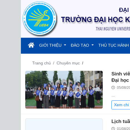
(current)
GIỚI THIỆU
ĐÀO TẠO
THỦ TỤC HÀNH
Trang chủ
Chuyên mục
Sinh vi
Đại học
05/08/2
...
Xem chi 
Lịch tu
01/08/2