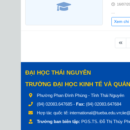
16/07/2
...
Xem chi 
ĐẠI HỌC THÁI NGUYÊN
TRƯỜNG ĐẠI HỌC KINH TẾ VÀ QUẢN
Phường Phan Đình Phùng - Tỉnh Thái Nguyên
(84) 02083.647685 -
Fax:
(84) 02083.647684
Hợp tác quốc tế:
international@tueba.edu.vn;iie
Trưởng ban biên tập:
PGS.TS. Đỗ Thị Thúy Phư