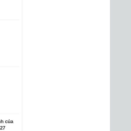
nh của
027