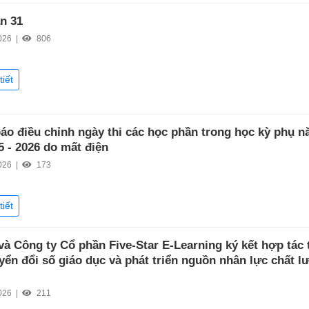
ần 31
026 |
806
tiết
áo điều chỉnh ngày thi các học phần trong học kỳ phụ 
5 - 2026 do mất điện
026 |
173
tiết
à Công ty Cổ phần Five-Star E-Learning ký kết hợp tác 
yển đổi số giáo dục và phát triển nguồn nhân lực chất l
026 |
211