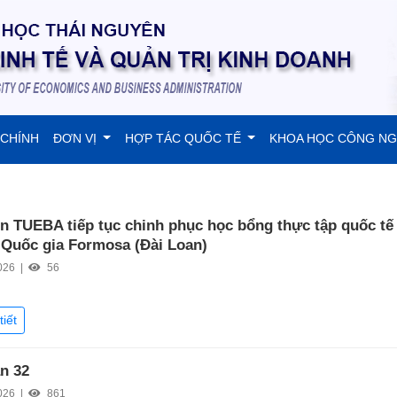
 CHÍNH
ĐƠN VỊ
HỢP TÁC QUỐC TẾ
KHOA HỌC CÔNG N
ên TUEBA tiếp tục chinh phục học bổng thực tập quốc tế 
 Quốc gia Formosa (Đài Loan)
026 |
56
tiết
ần 32
026 |
861