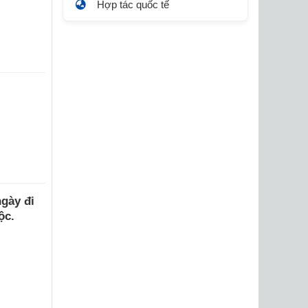
Hợp tác quốc tế
gày đi
ộc.