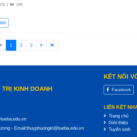
026 |
296
tiết
1
2
3
KẾT NỐI V
 TRỊ KINH DOANH
Facebook
LIÊN KẾT NH
Trang chủ
@tueba.edu.vn
Giới thiệu
ơng - Email:thuyphuongkt@tueba.edu.vn
Tuyển sinh