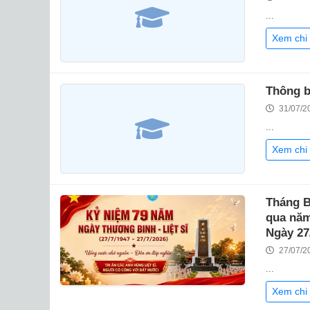
...
Xem chi 
Thông b
31/07/2
...
Xem chi 
Tháng B
qua năm
Ngày 27
27/07/2
...
Xem chi 