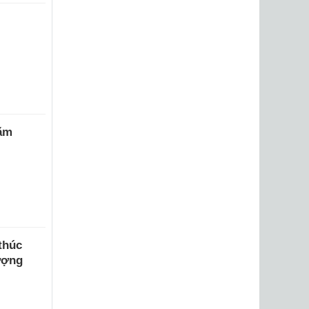
năm
thúc
ượng