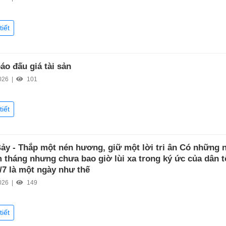
tiết
áo đấu giá tài sản
026 |
101
tiết
ảy - Thắp một nén hương, giữ một lời tri ân Có những n
 tháng nhưng chưa bao giờ lùi xa trong ký ức của dân t
/7 là một ngày như thế
026 |
149
tiết