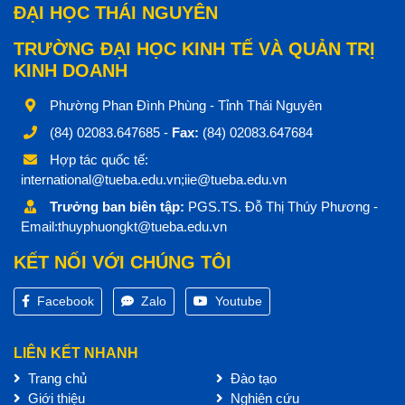
ĐẠI HỌC THÁI NGUYÊN
TRƯỜNG ĐẠI HỌC KINH TẾ VÀ QUẢN TRỊ
KINH DOANH
Phường Phan Đình Phùng - Tỉnh Thái Nguyên
(84) 02083.647685 -
Fax:
(84) 02083.647684
Hợp tác quốc tế:
international@tueba.edu.vn;iie@tueba.edu.vn
Trưởng ban biên tập:
PGS.TS. Đỗ Thị Thúy Phương -
Email:thuyphuongkt@tueba.edu.vn
KẾT NỐI VỚI CHÚNG TÔI
Facebook
Zalo
Youtube
LIÊN KẾT NHANH
Trang chủ
Đào tạo
Giới thiệu
Nghiên cứu