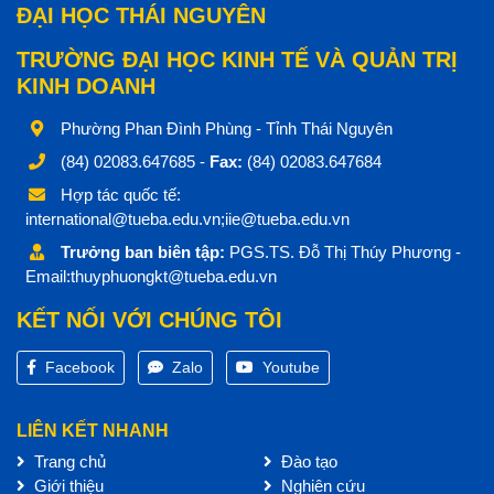
ĐẠI HỌC THÁI NGUYÊN
TRƯỜNG ĐẠI HỌC KINH TẾ VÀ QUẢN TRỊ
KINH DOANH
Phường Phan Đình Phùng - Tỉnh Thái Nguyên
(84) 02083.647685 -
Fax:
(84) 02083.647684
Hợp tác quốc tế:
international@tueba.edu.vn;iie@tueba.edu.vn
Trưởng ban biên tập:
PGS.TS. Đỗ Thị Thúy Phương -
Email:thuyphuongkt@tueba.edu.vn
KẾT NỐI VỚI CHÚNG TÔI
Facebook
Zalo
Youtube
LIÊN KẾT NHANH
Trang chủ
Đào tạo
Giới thiệu
Nghiên cứu