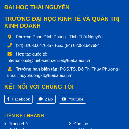
ĐẠI HỌC THÁI NGUYÊN
TRƯỜNG ĐẠI HỌC KINH TẾ VÀ QUẢN TRỊ
KINH DOANH
Phường Phan Đình Phùng - Tỉnh Thái Nguyên
(84) 02083.647685 -
Fax:
(84) 02083.647684
Hợp tác quốc tế:
international@tueba.edu.vn;iie@tueba.edu.vn
Trưởng ban biên tập:
PGS.TS. Đỗ Thị Thúy Phương -
Email:thuyphuongkt@tueba.edu.vn
KẾT NỐI VỚI CHÚNG TÔI
Facebook
Zalo
Youtube
LIÊN KẾT NHANH
Trang chủ
Đào tạo