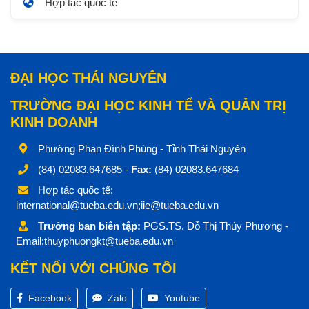
Hợp tác quốc tế
ĐẠI HỌC THÁI NGUYÊN
TRƯỜNG ĐẠI HỌC KINH TẾ VÀ QUẢN TRỊ
KINH DOANH
Phường Phan Đình Phùng - Tỉnh Thái Nguyên
(84) 02083.647685 -
Fax:
(84) 02083.647684
Hợp tác quốc tế:
international@tueba.edu.vn;iie@tueba.edu.vn
Trưởng ban biên tập:
PGS.TS. Đỗ Thị Thúy Phương -
Email:thuyphuongkt@tueba.edu.vn
KẾT NỐI VỚI CHÚNG TÔI
Facebook
Zalo
Youtube