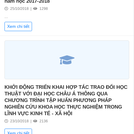
năm học 2017-2018
25/10/2018 |
1298
...
Xem chi tiết
KHỞI ĐỘNG TRIỂN KHAI HỢP TÁC TRAO ĐỔI HỌC
THUẬT VỚI ĐẠI HỌC CHÂU Á THÔNG QUA
CHƯƠNG TRÌNH TẬP HUẨN PHƯƠNG PHÁP
NGHIÊN CỨU KHOA HỌC THỰC NGHIỆM TRONG
LĨNH VỰC KINH TẾ - XÃ HỘI
23/10/2018 |
2136
Xem chi tiết