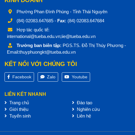
KINH DOANH
Phường Phan Đình Phùng - Tỉnh Thái Nguyên
(84) 02083.647685 -
Fax:
(84) 02083.647684
Hợp tác quốc tế:
international@tueba.edu.vn;iie@tueba.edu.vn
Trưởng ban biên tập:
PGS.TS. Đỗ Thị Thúy Phương -
Email:thuyphuongkt@tueba.edu.vn
KẾT NỐI VỚI CHÚNG TÔI
Facebook
Zalo
Youtube
LIÊN KẾT NHANH
Trang chủ
Đào tạo
Giới thiệu
Nghiên cứu
Tuyển sinh
Liên hệ