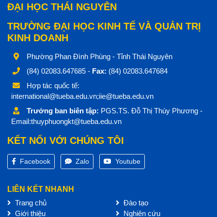
ĐẠI HỌC THÁI NGUYÊN
TRƯỜNG ĐẠI HỌC KINH TẾ VÀ QUẢN TRỊ
KINH DOANH
Phường Phan Đình Phùng - Tỉnh Thái Nguyên
(84) 02083.647685 -
Fax:
(84) 02083.647684
Hợp tác quốc tế:
international@tueba.edu.vn;iie@tueba.edu.vn
Trưởng ban biên tập:
PGS.TS. Đỗ Thị Thúy Phương -
Email:thuyphuongkt@tueba.edu.vn
KẾT NỐI VỚI CHÚNG TÔI
Facebook
Zalo
Youtube
LIÊN KẾT NHANH
Trang chủ
Đào tạo
Giới thiệu
Nghiên cứu