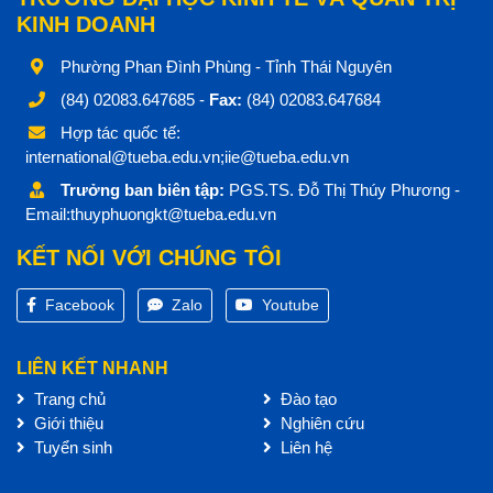
KINH DOANH
Phường Phan Đình Phùng - Tỉnh Thái Nguyên
(84) 02083.647685 -
Fax:
(84) 02083.647684
Hợp tác quốc tế:
international@tueba.edu.vn;iie@tueba.edu.vn
Trưởng ban biên tập:
PGS.TS. Đỗ Thị Thúy Phương -
Email:thuyphuongkt@tueba.edu.vn
KẾT NỐI VỚI CHÚNG TÔI
Facebook
Zalo
Youtube
LIÊN KẾT NHANH
Trang chủ
Đào tạo
Giới thiệu
Nghiên cứu
Tuyển sinh
Liên hệ