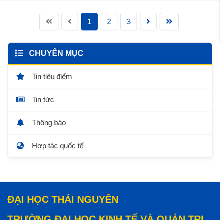
1
2
3
CHUYÊN MỤC
Tin tiêu điểm
Tin tức
Thông báo
Hợp tác quốc tế
ĐẠI HỌC THÁI NGUYÊN
TRƯỜNG ĐẠI HỌC KINH TẾ VÀ QUẢN TRỊ