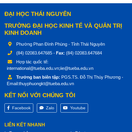
ĐẠI HỌC THÁI NGUYÊN
TRƯỜNG ĐẠI HỌC KINH TẾ VÀ QUẢN TRỊ
KINH DOANH
Phường Phan Đình Phùng - Tỉnh Thái Nguyên
(84) 02083.647685 -
Fax:
(84) 02083.647684
Hợp tác quốc tế:
international@tueba.edu.vn;iie@tueba.edu.vn
Trưởng ban biên tập:
PGS.TS. Đỗ Thị Thúy Phương -
Email:thuyphuongkt@tueba.edu.vn
KẾT NỐI VỚI CHÚNG TÔI
Facebook
Zalo
Youtube
LIÊN KẾT NHANH