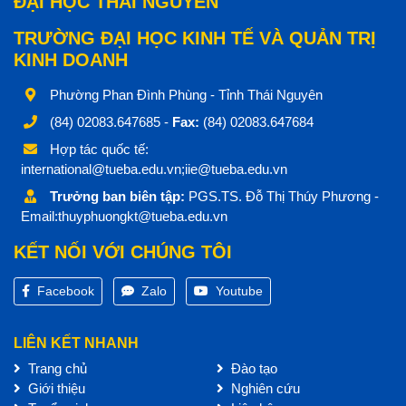
ĐẠI HỌC THÁI NGUYÊN
TRƯỜNG ĐẠI HỌC KINH TẾ VÀ QUẢN TRỊ
KINH DOANH
Phường Phan Đình Phùng - Tỉnh Thái Nguyên
(84) 02083.647685 -
Fax:
(84) 02083.647684
Hợp tác quốc tế:
international@tueba.edu.vn;iie@tueba.edu.vn
Trưởng ban biên tập:
PGS.TS. Đỗ Thị Thúy Phương -
Email:thuyphuongkt@tueba.edu.vn
KẾT NỐI VỚI CHÚNG TÔI
Facebook
Zalo
Youtube
LIÊN KẾT NHANH
Trang chủ
Đào tạo
Giới thiệu
Nghiên cứu